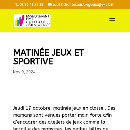
02.96.71.25.33
eco22.chanteclair.tregueux@e-c.bzh
MATINÉE JEUX ET
SPORTIVE
Nov 9, 2024
Jeudi 17 octobre: matinée jeux en classe . Des
mamans sont venues porter main forte afin
d’encadrer des ateliers de jeux comme la
bataille des monstres, les petites bêtes ou