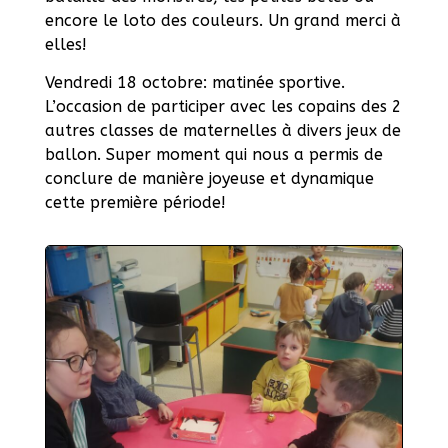
encore le loto des couleurs. Un grand merci à
elles!
Vendredi 18 octobre: matinée sportive.
L’occasion de participer avec les copains des 2
autres classes de maternelles à divers jeux de
ballon. Super moment qui nous a permis de
conclure de manière joyeuse et dynamique
cette première période!