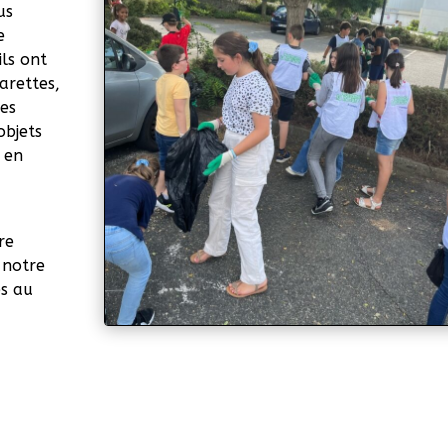
us
e
ils ont
arettes,
des
objets
 en
re
 notre
es au