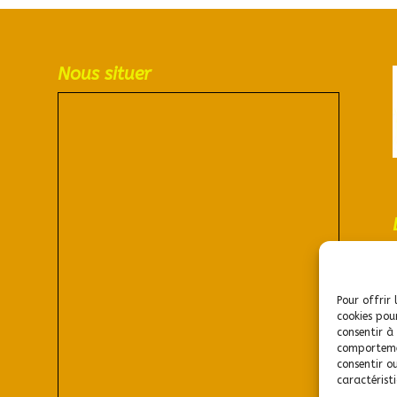
Nous situer
Pour offrir 
cookies pou
consentir à
comportemen
consentir o
caractéristi