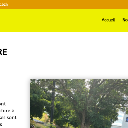
c.bzh
Accueil
No
RE
ont
ature »
ses sont
s